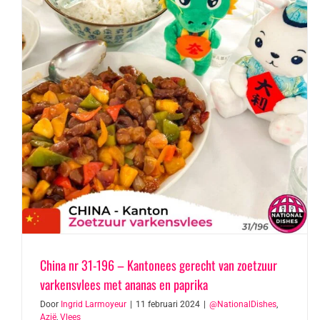
China nr 31-196 – Kantonees gerecht van zoetzuur
varkensvlees met ananas en paprika
Door
Ingrid Larmoyeur
|
11 februari 2024
|
@NationalDishes
,
Azië
,
Vlees