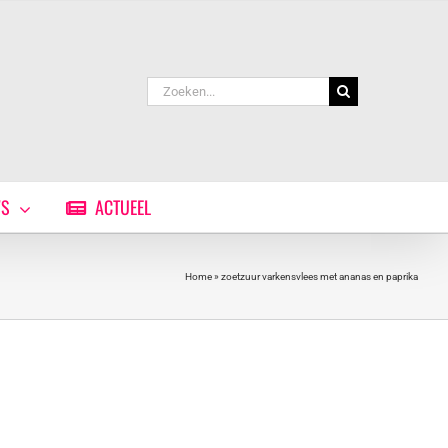
Zoeken
naar:
WS
ACTUEEL
Home
»
zoetzuur varkensvlees met ananas en paprika