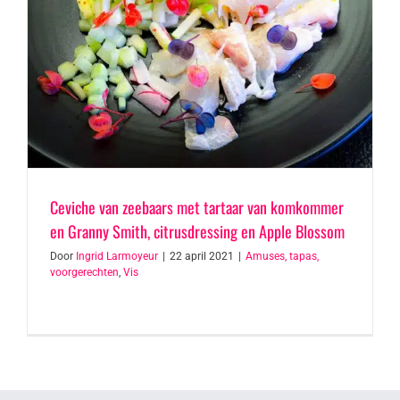
Ceviche van zeebaars met tartaar van komkommer
en Granny Smith, citrusdressing en Apple Blossom
Door
Ingrid Larmoyeur
|
22 april 2021
|
Amuses, tapas,
voorgerechten
,
Vis