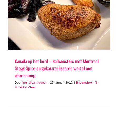
Canada op het bord – kalfsoesters met Montreal
Steak Spice en gekarameliseerde wortel met
ahornsiroop
Door
Ingrid Larmoyeur
|
25 januari 2022
|
Bijgerechten
,
N-
Amerika
,
Vlees