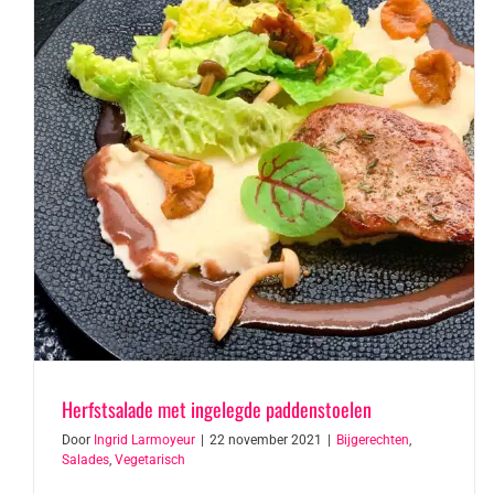
Herfstsalade met ingelegde paddenstoelen
Door
Ingrid Larmoyeur
|
22 november 2021
|
Bijgerechten
,
Salades
,
Vegetarisch