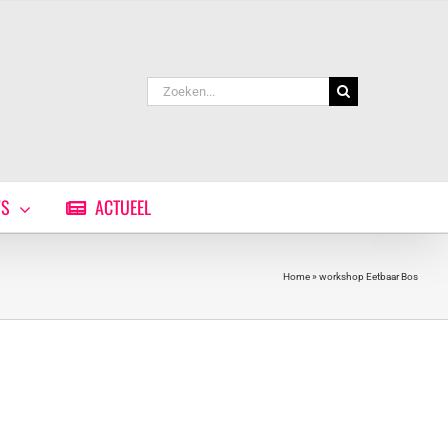
Zoeken
naar:
WS
ACTUEEL
Home
»
workshop Eetbaar Bos