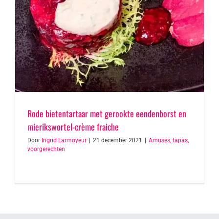
Rode bietentartaar met gerookte eendenborst en
mierikswortel-crème fraiche
Door
Ingrid Larmoyeur
|
21 december 2021
|
Amuses, tapas,
voorgerechten