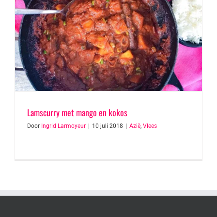
Lamscurry met mango en kokos
Door
Ingrid Larmoyeur
|
10 juli 2018
|
Azië
,
Vlees