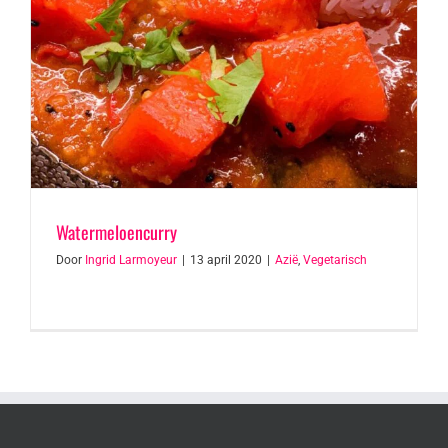
Watermeloencurry
Door
Ingrid Larmoyeur
|
13 april 2020
|
Azië
,
Vegetarisch