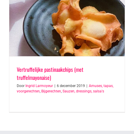
Vertruffelijke pastinaakchips (met
truffelmayonaise)
Door
Ingrid Larmoyeur
|
6 december 2019
|
Amuses, tapas,
voorgerechten
,
Bijgerechten
,
Sauzen, dressings, salsa's