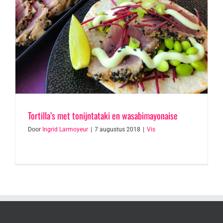
Tortilla’s met tonijntataki en wasabimayonaise
Door
Ingrid Larmoyeur
|
7 augustus 2018
|
Vis