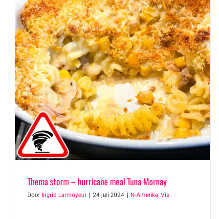
Thema storm – hurricane meal Tuna Mornay
Door
Ingrid Larmoyeur
|
24 juli 2024
|
N-Amerika
,
Vis