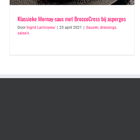
Klassieke Mornay-saus met BroccoCress bij asperges
Door
Ingrid Larmoyeur
|
25 april 2021
|
Sauzen, dressings,
salsa's