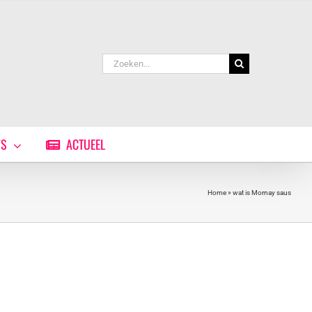
Zoeken
naar:
WS
ACTUEEL
Home
»
wat is Mornay saus