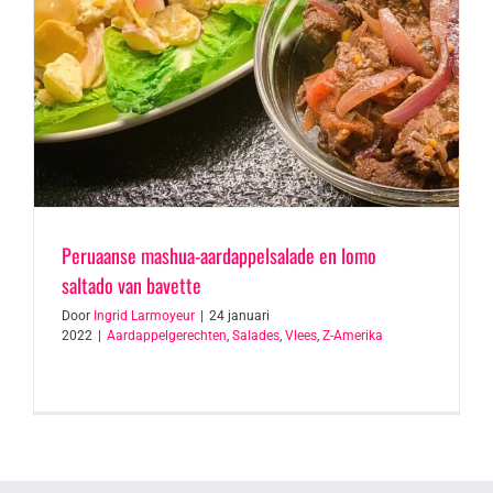
Peruaanse mashua-aardappelsalade en lomo
saltado van bavette
Door
Ingrid Larmoyeur
|
24 januari
2022
|
Aardappelgerechten
,
Salades
,
Vlees
,
Z-Amerika