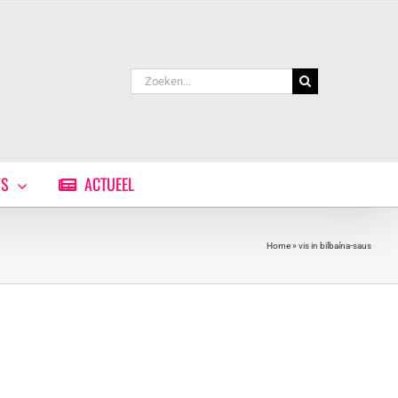
Zoeken
naar:
WS
ACTUEEL
Home
»
vis in bilbaína-saus