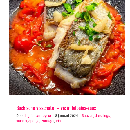
Baskische visschotel – vis in bilbaína-saus
Door
Ingrid Larmoyeur
|
8 januari 2024
|
Sauzen, dressings,
salsa's
,
Spanje, Portugal
,
Vis