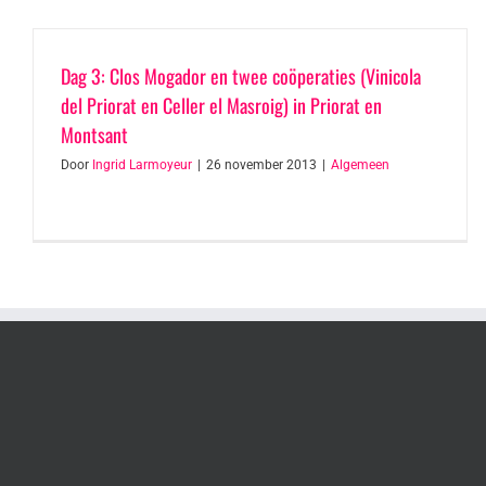
Dag 3: Clos Mogador en twee coöperaties (Vinicola
del Priorat en Celler el Masroig) in Priorat en
Montsant
Door
Ingrid Larmoyeur
|
26 november 2013
|
Algemeen