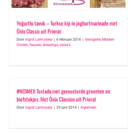
Yoğurtlu tavuk – Turkse kip in joghurtmarinade met
Ònix Classic uit Priorat
Door
Ingrid Larmoyeur
|
6 februari 2016
|
Gevogelte
,
Midden-
Oosten
,
Sauzen, dressings, salsa's
#NEDMEX Tostada met geroosterde groenten en
biefstukjes. Met Ònix Classico uit Priorat
Door
Ingrid Larmoyeur
|
29 juni 2014
|
Algemeen