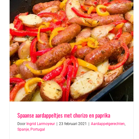
Spaanse aardappeltjes met chorizo en paprika
Door
Ingrid Larmoyeur
|
23 februari 2021
|
Aardappelgerechten
,
Spanje, Portugal