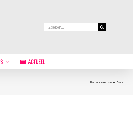
Zoeken
naar:
WS
ACTUEEL
Home
»
Vinicola del Priorat