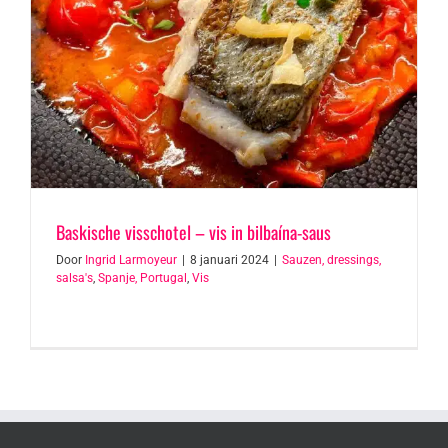
Baskische visschotel – vis in bilbaína-saus
Door
Ingrid Larmoyeur
|
8 januari 2024
|
Sauzen, dressings,
salsa's
,
Spanje, Portugal
,
Vis