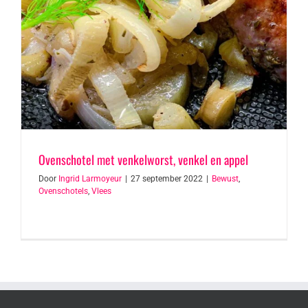
Ovenschotel met venkelworst, venkel en appel
Door
Ingrid Larmoyeur
|
27 september 2022
|
Bewust
,
Ovenschotels
,
Vlees