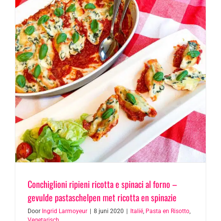
Conchiglioni ripieni ricotta e spinaci al forno –
gevulde pastaschelpen met ricotta en spinazie
Door
Ingrid Larmoyeur
|
8 juni 2020
|
Italië
,
Pasta en Risotto
,
Vegetarisch