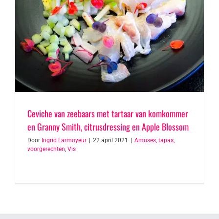
Ceviche van zeebaars met tartaar van komkommer
en Granny Smith, citrusdressing en Apple Blossom
Door
Ingrid Larmoyeur
|
22 april 2021
|
Amuses, tapas,
voorgerechten
,
Vis