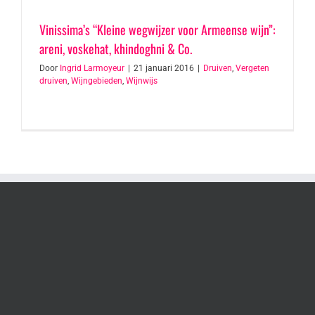
Vinissima’s “Kleine wegwijzer voor Armeense wijn”:
areni, voskehat, khindoghni & Co.
Door
Ingrid Larmoyeur
|
21 januari 2016
|
Druiven
,
Vergeten
druiven
,
Wijngebieden
,
Wijnwijs