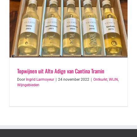
Topwijnen uit Alto Adige van Cantina Tramin
Door
Ingrid Larmoyeur
|
24 november 2022
|
Ontkurkt
,
WIJN
,
Wijngebieden