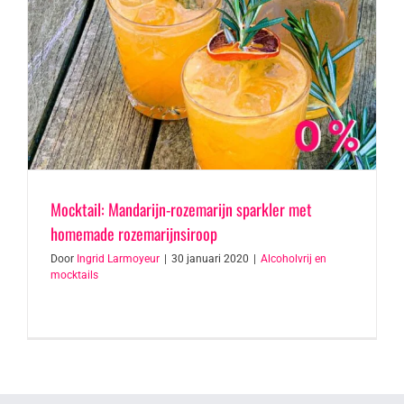
Mocktail: Mandarijn-rozemarijn sparkler met
homemade rozemarijnsiroop
Door
Ingrid Larmoyeur
|
30 januari 2020
|
Alcoholvrij en
mocktails