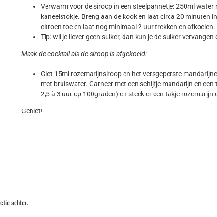
Verwarm voor de siroop in een steelpannetje: 250ml water me
kaneelstokje. Breng aan de kook en laat circa 20 minuten i
citroen toe en laat nog minimaal 2 uur trekken en afkoelen. 
Tip: wil je liever geen suiker, dan kun je de suiker vervange
Maak de cocktail als de siroop is afgekoeld:
Giet 15ml rozemarijnsiroop en het versgeperste mandarijnens
met bruiswater. Garneer met een schijfje mandarijn en een t
2,5 à 3 uur op 100graden) en steek er een takje rozemarijn 
Geniet!
ctie achter.