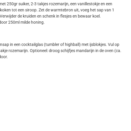
t 250gr suiker, 2-3 takjes rozemarijn, een vanillestokje en een
nkoken tot een siroop. Zet de warmtebron uit, voeg het sap van 1
Verwijder de kruiden en schenk in flesjes en bewaar koel.
n door 250ml milde honing.
ap in een cocktailglas (tumbler of highball) met ijsblokjes. Vul op
akje rozemarijn. Optioneel: droog schijfjes mandarijn in de oven (ca.
door.