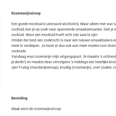
Rozemarijnsiroop
Een goede mocktail is uiteraard alcoholvrij. Maar alleen met wat sap
cocktail, ben je op zoek naar spannende smaaksensaties. Giet je m
cocktail. Want een mocktail hoeft echt niet saai te zijn!
Omdat dat best een zoektocht is naar een nieuwe smaakbalans en
meer in verdiepen. Je moet er dus ook wat meer moeite voor doen 
cocktails.
Vandaag was rozemarijn mijn uitgangspunt. Ik maakte ’s ochtends e
je denkt!) en maakte daar vervolgens ’s middags een heerlijke br
zijn! Fruitig (mandarijnensap), kruidig (rozemarijn), zoet (suiker, v
Bereiding
Maak eerst de rozemarijnsiroop: