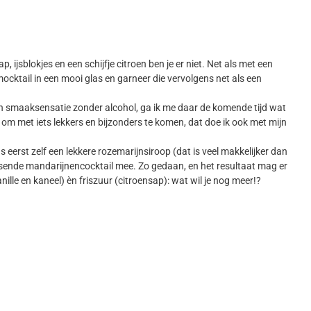
, ijsblokjes en een schijfje citroen ben je er niet. Net als met een
ocktail in een mooi glas en garneer die vervolgens net als een
 smaaksensatie zonder alcohol, ga ik me daar de komende tijd wat
om met iets lekkers en bijzonders te komen, dat doe ik ook met mijn
erst zelf een lekkere rozemarijnsiroop (dat is veel makkelijker dan
uisende mandarijnencocktail mee. Zo gedaan, en het resultaat mag er
anille en kaneel) èn friszuur (citroensap): wat wil je nog meer!?