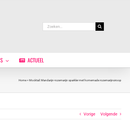
Zoeken
naar:
WS
ACTUEEL
Home
»
Mocktail: Mandarijn-rozemarijn sparkler met homemade rozemarijnsiroop
Vorige
Volgende