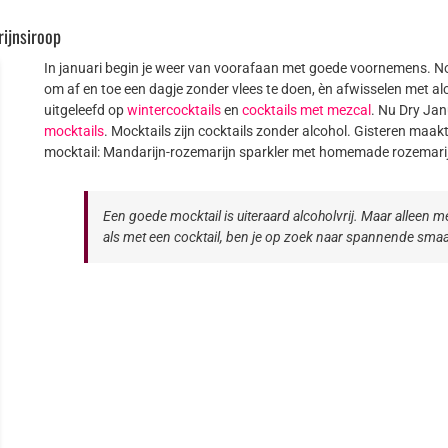
ijnsiroop
In januari begin je weer van voorafaan met goede voornemens. No
om af en toe een dagje zonder vlees te doen, èn afwisselen met alc
uitgeleefd op
wintercocktails
en
cocktails met mezcal
. Nu Dry Jan
mocktails
. Mocktails zijn cocktails zonder alcohol. Gisteren ma
mocktail: Mandarijn-rozemarijn sparkler met homemade rozemari
Een goede mocktail is uiteraard alcoholvrij. Maar alleen met
als met een cocktail, ben je op zoek naar spannende sma