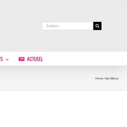
Zoeken
naar:
WS
ACTUEEL
Home
»
tips Bibury