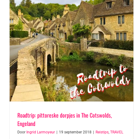
Roadtrip: pittoreske dorpjes in The Cotswolds,
Engeland
Door
Ingrid Larmoyeur
|
19 september 2018
|
Reistips
,
TRAVEL