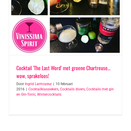
Cocktail ‘The Last Word’ met groene Chartreuse…
wow, sprakeloos!
Door
Ingrid Larmoyeur
|
10 februari
2016
|
Cocktailklassiekers
,
Cocktails divers
,
Cocktails met gin
en Gin-Tonic
,
Wintercocktails