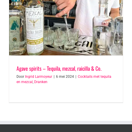
Agave spirits – Tequila, mezcal, raicilla & Co.
Door
Ingrid Larmoyeur
|
6 mei 2024
|
Cocktails met tequila
en mezcal
,
Dranken