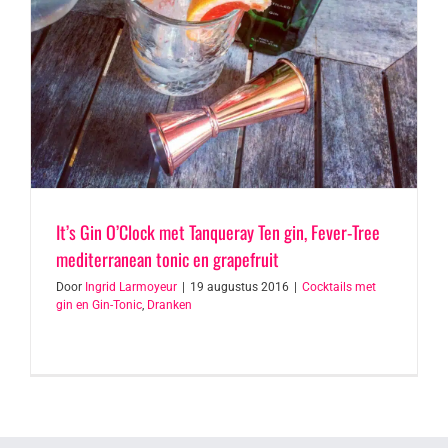
It’s Gin O’Clock met Tanqueray Ten gin, Fever-Tree
mediterranean tonic en grapefruit
Door
Ingrid Larmoyeur
|
19 augustus 2016
|
Cocktails met
gin en Gin-Tonic
,
Dranken