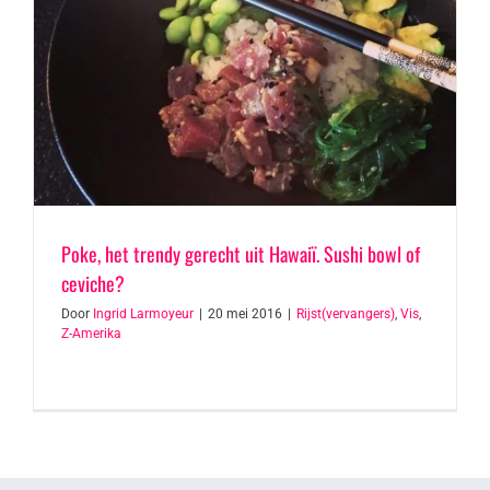
Poke, het trendy gerecht uit Hawaiï. Sushi bowl of
ceviche?
Door
Ingrid Larmoyeur
|
20 mei 2016
|
Rijst(vervangers)
,
Vis
,
Z-Amerika