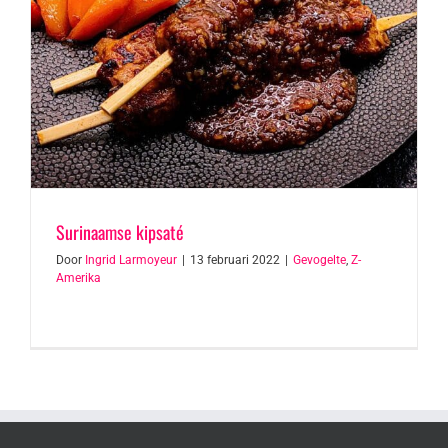
Surinaamse kipsaté
Door
Ingrid Larmoyeur
|
13 februari 2022
|
Gevogelte
,
Z-
Amerika