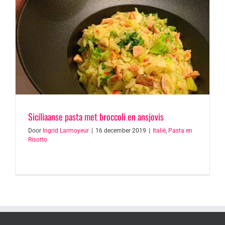
Siciliaanse pasta met broccoli en ansjovis
Door
Ingrid Larmoyeur
|
16 december 2019
|
Italië
,
Pasta en
Risotto