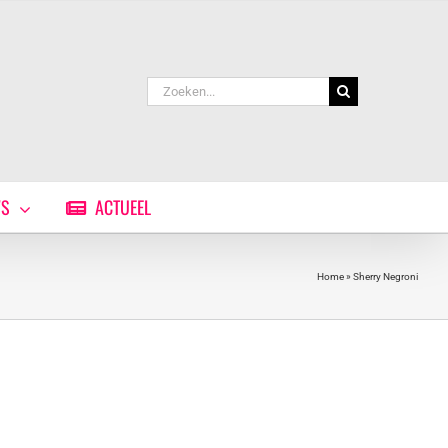
Zoeken
naar:
WS
ACTUEEL
Home
»
Sherry Negroni