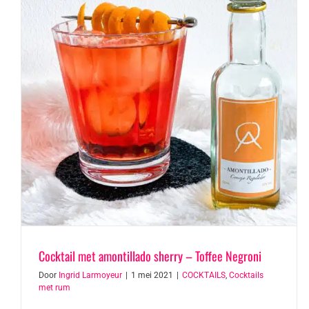
Cocktail met amontillado sherry – Toffee Negroni
Door
Ingrid Larmoyeur
|
1 mei 2021
|
COCKTAILS
,
Cocktails
met rum