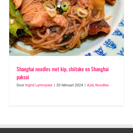
Shanghai noodles met kip, shiitake en Shanghai
paksoi
Door
Ingrid Larmoyeur
|
20 februari 2024
|
Azië
,
Noodles