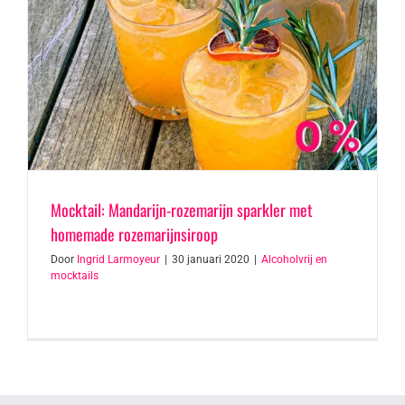
Mocktail: Mandarijn-rozemarijn sparkler met
homemade rozemarijnsiroop
Door
Ingrid Larmoyeur
|
30 januari 2020
|
Alcoholvrij en
mocktails