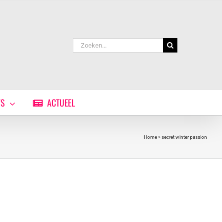
Zoeken
naar:
WS
ACTUEEL
Home
»
secret winter passion