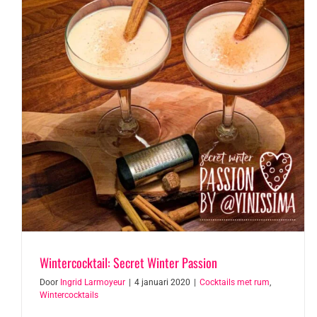
Wintercocktail: Secret Winter Passion
Door
Ingrid Larmoyeur
|
4 januari 2020
|
Cocktails met rum
,
Wintercocktails