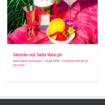
Salcombe rosé Sainte Marie gin
Door
Ingrid Larmoyeur
|
16 juli 2022
|
Cocktails met gin en
Gin-Tonic