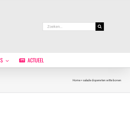
Zoeken
naar:
WS
ACTUEEL
Home
»
salade doperwten witte bonen