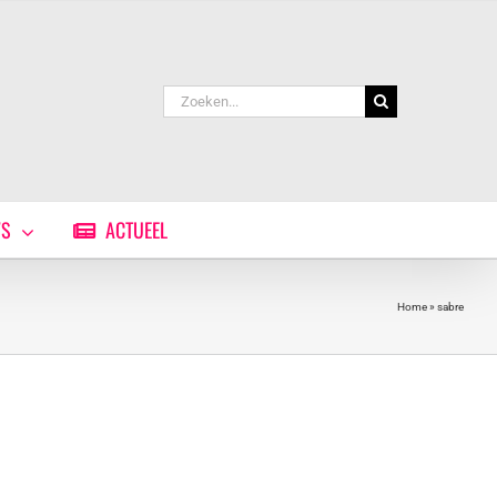
Zoeken
naar:
WS
ACTUEEL
Home
»
sabre