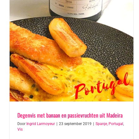
Degenvis met banaan en passievruchten uit Madeira
Door
Ingrid Larmoyeur
|
23 september 2019
|
Spanje, Portugal
,
Vis