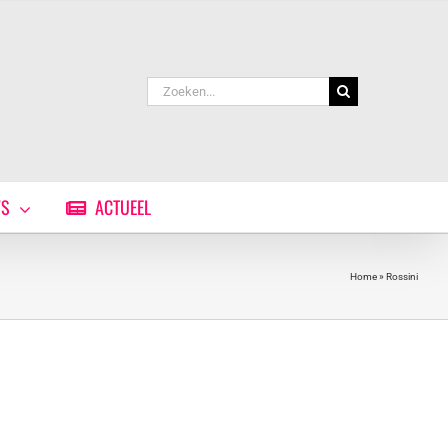
Zoeken
naar:
WS
ACTUEEL
Home
»
Rossini