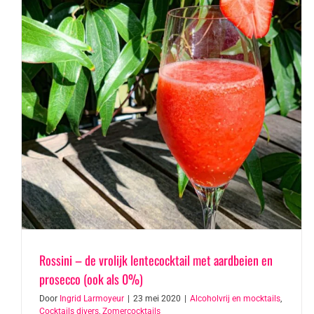
Rossini – de vrolijk lentecocktail met aardbeien en
prosecco (ook als 0%)
Door
Ingrid Larmoyeur
|
23 mei 2020
|
Alcoholvrij en mocktails
,
Cocktails divers
,
Zomercocktails