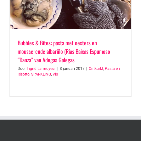
Bubbles & Bites: pasta met oesters en
mousserende albariño (Rías Baixas Espumoso
“Danza” van Adegas Galegas
Door
Ingrid Larmoyeur
|
3 januari 2017
|
Ontkurkt
,
Pasta en
Risotto
,
SPARKLING
,
Vis