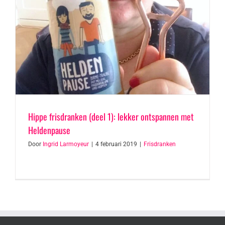
Hippe frisdranken (deel 1): lekker ontspannen met
Heldenpause
Door
Ingrid Larmoyeur
|
4 februari 2019
|
Frisdranken