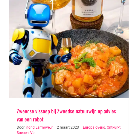
Zweedse vissoep bij Zweedse natuurwijn op advies
van een robot
Door
Ingrid Larmoyeur
|
2 maart 2023
|
Europa overig
,
Ontkurkt
,
Soepen
,
Vis