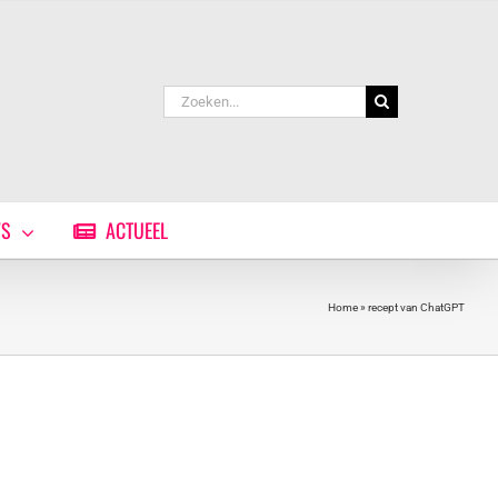
Zoeken
naar:
WS
ACTUEEL
Home
»
recept van ChatGPT