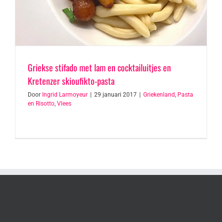
Griekse stifado met lam en cocktailuitjes en
Kretenzer skioufikto-pasta
Door
Ingrid Larmoyeur
|
29 januari 2017
|
Griekenland
,
Pasta
en Risotto
,
Vlees