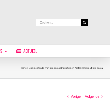
Zoeken
naar:
WS
ACTUEEL
Home
»
Griekse stifado met lam en cocktailuitjes en Kretenzer skioufikto-pasta
Vorige
Volgende