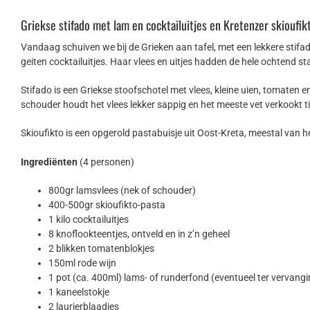
Griekse stifado met lam en cocktailuitjes en Kretenzer skioufik
Vandaag schuiven we bij de Grieken aan tafel, met een lekkere stifad
geiten cocktailuitjes. Haar vlees en uitjes hadden de hele ochtend 
Stifado is een Griekse stoofschotel met vlees, kleine uien, tomaten e
schouder houdt het vlees lekker sappig en het meeste vet verkookt t
Skioufikto is een opgerold pastabuisje uit Oost-Kreta, meestal van 
Ingrediënten
(4 personen)
800gr lamsvlees (nek of schouder)
400-500gr skioufikto-pasta
1 kilo cocktailuitjes
8 knoflookteentjes, ontveld en in z’n geheel
2 blikken tomatenblokjes
150ml rode wijn
1 pot (ca. 400ml) lams- of runderfond (eventueel ter vervangi
1 kaneelstokje
2 laurierblaadjes