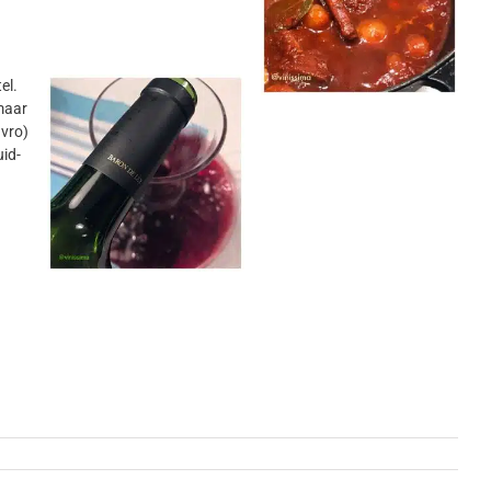
el.
 maar
avro)
uid-