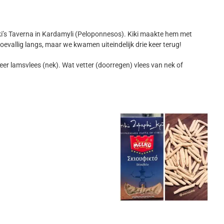
 Kiki’s Taverna in Kardamyli (Peloponnesos). Kiki maakte hem met
evallig langs, maar we kwamen uiteindelijk drie keer terug!
 keer lamsvlees (nek). Wat vetter (doorregen) vlees van nek of