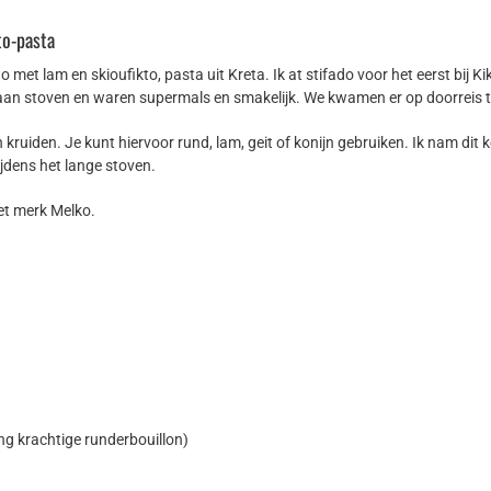
to-pasta
o met lam en skioufikto, pasta uit Kreta. Ik at stifado voor het eerst bij
staan stoven en waren supermals en smakelijk. We kwamen er op doorreis to
n kruiden. Je kunt hiervoor rund, lam, geit of konijn gebruiken. Ik nam dit
ijdens het lange stoven.
het merk Melko.
ng krachtige runderbouillon)