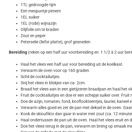
1TL gedroogde tijm
Een mespuntje piment
1EL suiker
1EL (rode) wijnazijn
Olijfolie om te braden
Zout en peper
Peterselie (liefst platte), grof gesneden
Bereiding
(reken op een half uur voorbereiding en 1 1/2 à 2 uur bere
Haal het vlees een half uur voor bereiding uit de koelkast.
Verwarm de oven voor op 160 graden.
Schil de cocktailuitjes.
Snij het vlees in blokjes van ca. 2cm.
Braad het vlees aan in een gietijzeren braadpan en haal het vle
Fruit de cocktailuitjes en doe er een schepje suiker over. Frui
Doe de azijn, tomaten, fond, knoflookteentjes, laurier, kaneel e
Verwarm alles goed en zet de pan met deksel in de oven. Gaar 
Kook de skioufikto dan gaar in water met zout (ca. 12 minute
Haal ondertussen de pan uit de oven. Haal het vlees eruit en 
Doe het vlees terug in de pan, verwarm en breng op smaak me