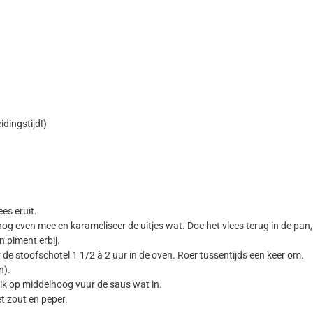
idingstijd!)
es eruit.
t nog even mee en karameliseer de uitjes wat. Doe het vlees terug in de pan,
n piment erbij.
de stoofschotel 1 1/2 à 2 uur in de oven. Roer tussentijds een keer om.
n).
dik op middelhoog vuur de saus wat in.
t zout en peper.