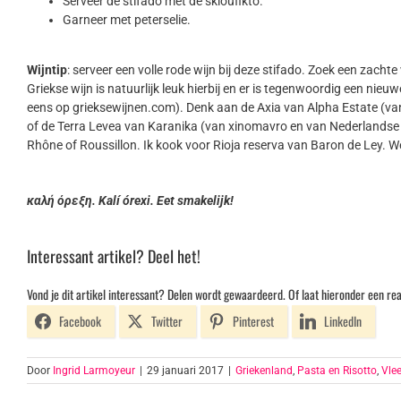
Serveer de stifado met de skioufikto.
Garneer met peterselie.
Wijntip
: serveer een volle rode wijn bij deze stifado. Zoek een zacht
Griekse wijn is natuurlijk leuk hierbij en er is tegenwoordig een ni
eens op grieksewijnen.com). Denk aan de Axia van Alpha Estate (va
of de Terra Levea van Karanika (van xinomavro en van Nederlandse ei
Rhône of Roussillon. Ik kook voor Rioja reserva van Baron de Ley. W
καλή όρεξη. Kalí órexi. Eet smakelijk!
Interessant artikel? Deel het!
Vond je dit artikel interessant? Delen wordt gewaardeerd. Of laat hieronder een rea
Facebook
Twitter
Pinterest
LinkedIn
Door
Ingrid Larmoyeur
|
29 januari 2017
|
Griekenland
,
Pasta en Risotto
,
Vle