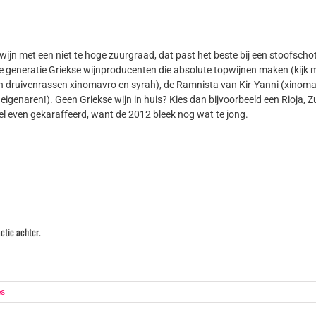
e wijn met een niet te hoge zuurgraad, dat past het beste bij een stoofschot
euwe generatie Griekse wijnproducenten die absolute topwijnen maken (kijk
n druivenrassen xinomavro en syrah), de Ramnista van Kir-Yanni (xinom
genaren!). Geen Griekse wijn in huis? Kies dan bijvoorbeeld een Rioja, Z
el even gekaraffeerd, want de 2012 bleek nog wat te jong.
ctie achter.
es