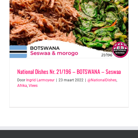
National Dishes Nr. 21/196 – BOTSWANA – Seswaa
Door
Ingrid Larmoyeur
|
23 maart 2022
|
@NationalDishes
,
Afrika
,
Vlees