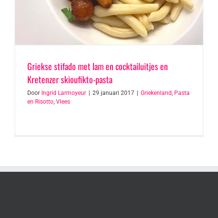
Griekse stifado met lam en cocktailuitjes en
Kretenzer skioufikto-pasta
Door
Ingrid Larmoyeur
|
29 januari 2017
|
Griekenland
,
Pasta
en Risotto
,
Vlees