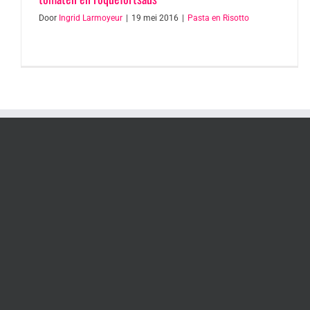
Door
Ingrid Larmoyeur
|
19 mei 2016
|
Pasta en Risotto