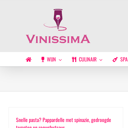
Ga
naar
inhoud
WIJN
CULINAIR
SPA
Snelle pasta? Pappardelle met spinazie, gedroogde
tomaten en roquefortsaus