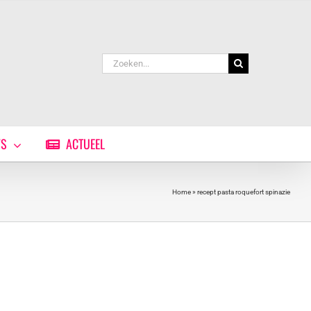
Zoeken
naar:
WS
ACTUEEL
Home
»
recept pasta roquefort spinazie