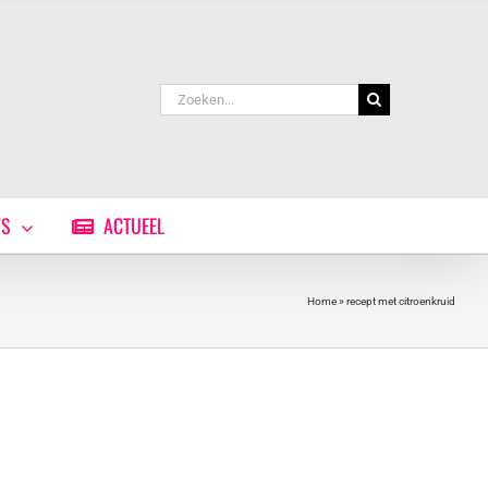
Zoeken
naar:
WS
ACTUEEL
Home
»
recept met citroenkruid