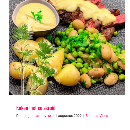
Koken met colakruid
Door
Ingrid Larmoyeur
|
1 augustus 2022
|
Salades
,
Vlees