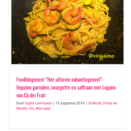
Foodblogevent “Het ultieme vakantiegevoel”:
linguine garnalen, courgette en saffraan met Lugana
van Cà dei Frati
Door
Ingrid Larmoyeur
|
15 augustus 2016
|
Ontkurkt
,
Pasta en
Risotto
,
Vis
,
Wijn-spijs