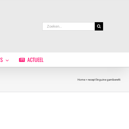
Zoeken
naar:
WS
ACTUEEL
Home
»
recept linguine gamberetti