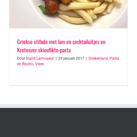
Griekse stifado met lam en cocktailuitjes en
Kretenzer skioufikto-pasta
Door
Ingrid Larmoyeur
|
29 januari 2017
|
Griekenland
,
Pasta
en Risotto
,
Vlees