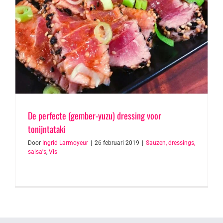
De perfecte (gember-yuzu) dressing voor
tonijntataki
Door
Ingrid Larmoyeur
|
26 februari 2019
|
Sauzen, dressings,
salsa's
,
Vis