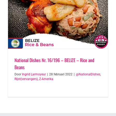
National Dishes Nr. 16/196 – BELIZE – Rice and
Beans
Door
Ingrid Larmoyeur
|
28 februari 2022
|
@NationalDishes
,
Rijst(vervangers)
,
Z-Amerika