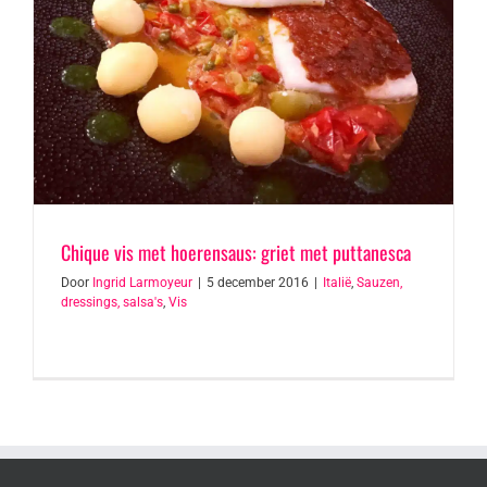
Chique vis met hoerensaus: griet met puttanesca
Door
Ingrid Larmoyeur
|
5 december 2016
|
Italië
,
Sauzen,
dressings, salsa's
,
Vis